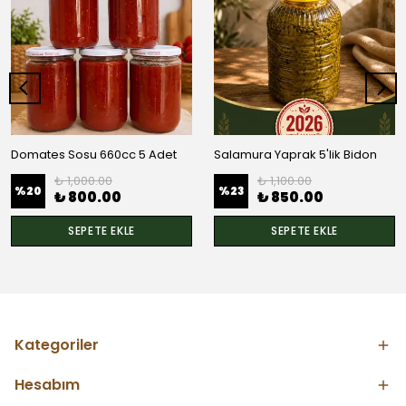
Domates Sosu 660cc 5 Adet
Salamura Yaprak 5'lik Bidon
₺ 1,000.00
₺ 1,100.00
%
20
%
23
₺ 800.00
₺ 850.00
SEPETE EKLE
SEPETE EKLE
Kategoriler
Hesabım